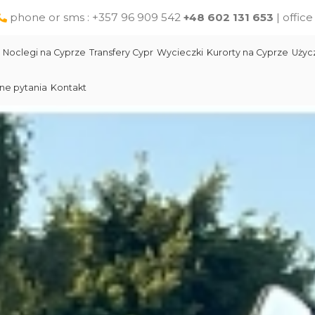
phone or sms : +357 96 909 542
+48 602 131 653
| offic
Noclegi na Cyprze
Transfery Cypr
Wycieczki
Kurorty na Cyprze
Użyc
ne pytania
Kontakt
Larnaka
Słynni ludzie Cypru
Wycieczki jednodniowe na Cyprze z Pafos
Skała Afodyty
Limassol
Restauracje na Cyprze
Wycieczki z Larnaki
Lara Beach Plaża
Pomoc na Cyprze dla polskich turystów
Wycieczki z Protaras
Lokalne produkty na Cyprze
Cypr Atrakcje
Cypr - Państwo
Skała Afodyty