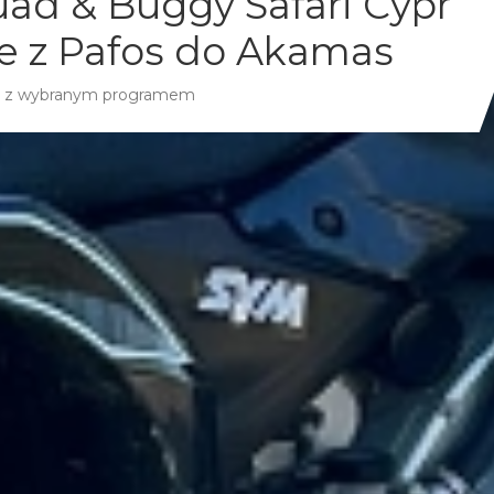
ad & Buggy Safari Cypr
e z Pafos do Akamas
as z wybranym programem