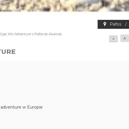
Pafos
/
Cypr Mix Adventure z Pafos do Akamas
A
A
TURE
d adventure w Europie