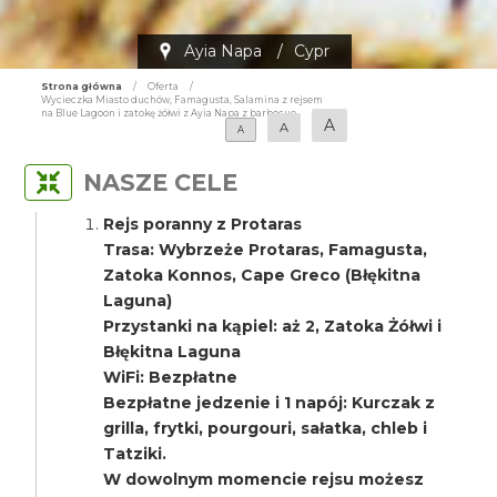
Ayia Napa
/
Cypr
Strona główna
/
Oferta
/
Wycieczka Miasto duchów, Famagusta, Salamina z rejsem
na Blue Lagoon i zatokę żółwi z Ayia Napa z barbecue
A
A
A
NASZE CELE
Rejs poranny z Protaras
Trasa: Wybrzeże Protaras, Famagusta,
Zatoka Konnos, Cape Greco (Błękitna
Laguna)
Przystanki na kąpiel: aż 2, Zatoka Żółwi i
Błękitna Laguna
WiFi: Bezpłatne
Bezpłatne jedzenie i 1 napój: Kurczak z
grilla, frytki, pourgouri, sałatka, chleb i
Tatziki.
W dowolnym momencie rejsu możesz