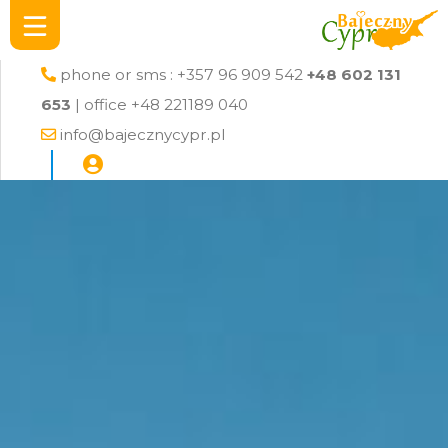
phone or sms : +357 96 909 542
+48 602 131
653
| office +48 221189 040
info@bajecznycypr.pl