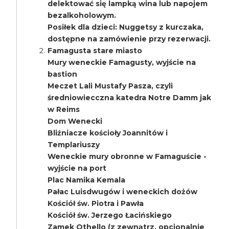
delektować się lampką wina lub napojem
bezalkoholowym.
Posiłek dla dzieci: Nuggetsy z kurczaka,
dostępne na zamówienie przy rezerwacji.
Famagusta stare miasto
Mury weneckie Famagusty, wyjście na
bastion
Meczet Lali Mustafy Pasza, czyli
średniowiecczna katedra Notre Damm jak
w Reims
Dom Wenecki
Bliźniacze kościoły Joannitów i
Templariuszy
Weneckie mury obronne w Famaguście -
wyjście na port
Plac Namika Kemala
Pałac Luisdwugów i weneckich dożów
Kościół św. Piotra i Pawła
Kościół św. Jerzego Łacińskiego
Zamek Othello (z zewnątrz, opcjonalnie