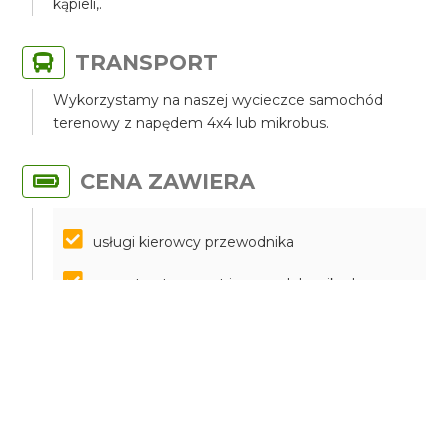
kąpieli,.
TRANSPORT
Wykorzystamy na naszej wycieczce samochód
terenowy z napędem 4x4 lub mikrobus.
CENA ZAWIERA
usługi kierowcy przewodnika
prywatny transport jeepem lub mikrobusem
parkingi
butelka wody
filiżanka cypryjskiej kawy