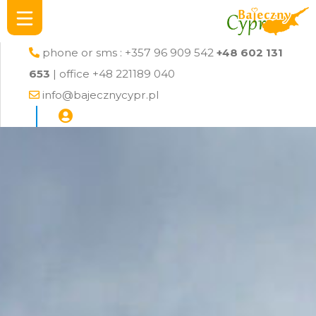
phone or sms : +357 96 909 542
+48 602 131
653
| office +48 221189 040
info@bajecznycypr.pl