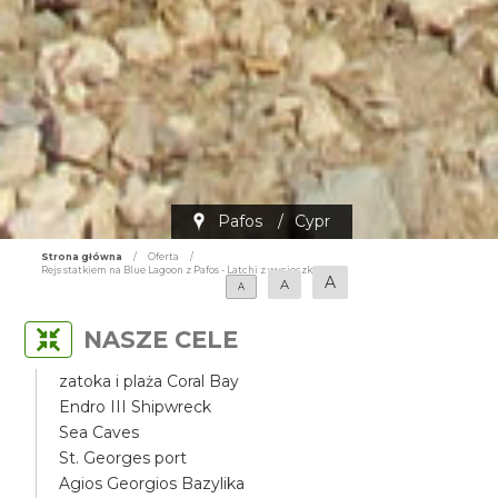
Pafos
/
Cypr
Strona główna
/
Oferta
/
Rejs statkiem na Blue Lagoon z Pafos - Latchi z wycieczką
A
A
A
NASZE CELE
zatoka i plaża Coral Bay
Endro III Shipwreck
Sea Caves
St. Georges port
Agios Georgios Bazylika