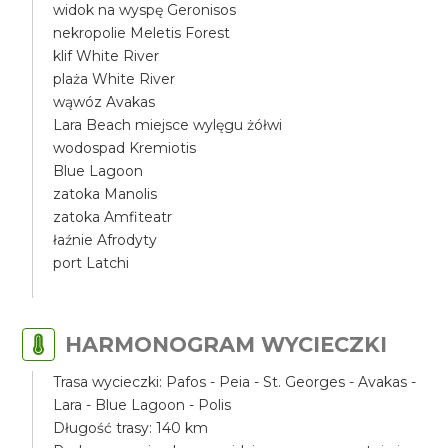
widok na wyspę Geronisos
nekropolie Meletis Forest
klif White River
plaża White River
wąwóz Avakas
Lara Beach miejsce wylęgu żółwi
wodospad Kremiotis
Blue Lagoon
zatoka Manolis
zatoka Amfiteatr
łaźnie Afrodyty
port Latchi
HARMONOGRAM WYCIECZKI
Trasa wycieczki: Pafos - Peia - St. Georges - Avakas -
Lara - Blue Lagoon - Polis
Długość trasy: 140 km