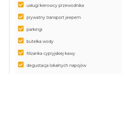
usługi kierowcy przewodnika
prywatny transport jeepem
parkingi
butelka wody
filiżanka cypryjskiej kawy
degustacja lokalnych napojów
CELE OSIĄGNIĘTE
Wrażenia krajobrazowe, w szczególności górska
miejscowość Lefkara, widoki plaż, krajobraz wybrzeża i
góry Cypru.
Zakupy yrobów ze srebra i korenek w Lefkarze
Zapoznanie się z kulturą turecką.