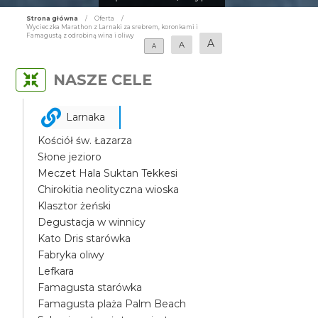
Strona główna
/
Oferta
/
Wycieczka Marathon z Larnaki za srebrem, koronkami i
Famagustą z odrobiną wina i oliwy
A
A
A
NASZE CELE
Larnaka
Kościół św. Łazarza
Słone jezioro
Meczet Hala Suktan Tekkesi
Chirokitia neolityczna wioska
Klasztor żeński
Degustacja w winnicy
Kato Dris starówka
Fabryka oliwy
Lefkara
Famagusta starówka
Famagusta plaża Palm Beach