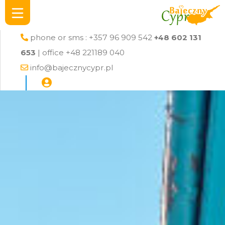
phone or sms : +357 96 909 542
+48 602 131
653
| office +48 221189 040
info@bajecznycypr.pl