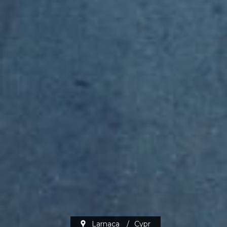
Larnaca
/
Cypr