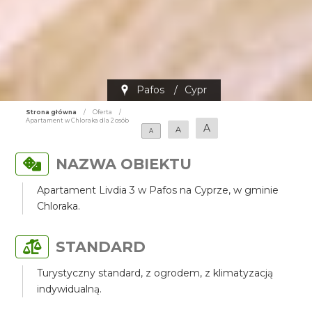
Pafos
/
Cypr
Strona główna
/
Oferta
/
Apartament w Chloraka dla 2 osób
A
A
A
NAZWA OBIEKTU
Apartament Livdia 3 w Pafos na Cyprze, w gminie
Chloraka.
STANDARD
Turystyczny standard, z ogrodem, z klimatyzacją
indywidualną.