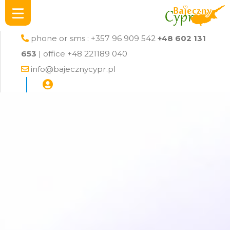
phone or sms : +357 96 909 542
+48 602 131
653
| office +48 221189 040
info@bajecznycypr.pl