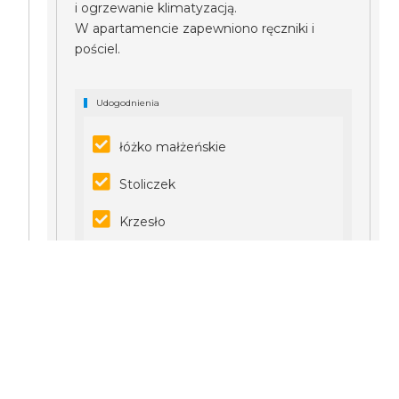
i ogrzewanie klimatyzacją.
W apartamencie zapewniono ręczniki i
pościel.
Udogodnienia
łóżko małżeńskie
Stoliczek
Krzesło
Telewizor
Internet Wi-Fi
Widok z okna
Szafa