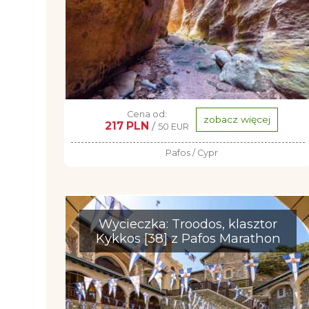
Cena od:
zobacz więcej
217 PLN
/
50 EUR
Pafos / Cypr
Wycieczka: Troodos, klasztor
Kykkos [38] z Pafos Marathon