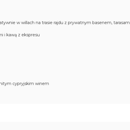
natywnie w willach na trasie rajdu z prywatnym basenem, tarasa
mi i kawą z ekspresu
ienitym cypryjskim winem