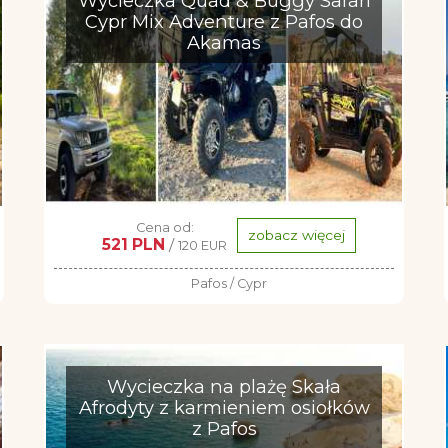
Wycieczka Quad & Buggy Safari
Cypr Mix Adventure z Pafos do
Akamas
Cena od:
zobacz więcej
521 PLN
/
120 EUR
Pafos / Cypr
Wycieczka na plażę Skała
Afrodyty z karmieniem osiołków
z Pafos