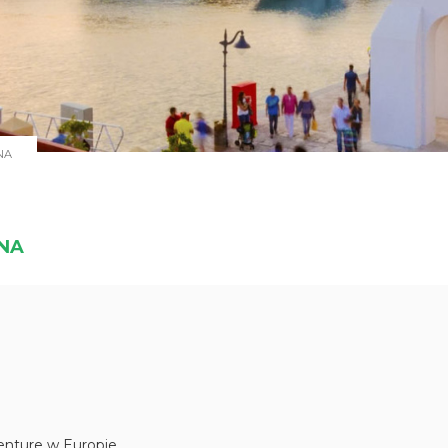
SNA
SNA
enture w Europie