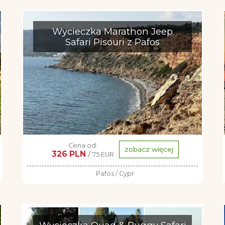
Wycieczka Marathon Jeep
Safari Pisouri z Pafos
Cena od:
zobacz więcej
326 PLN
/
75 EUR
Pafos / Cypr