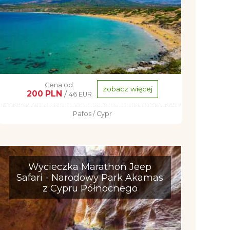
Cena od:
zobacz więcej
200 PLN
/
46 EUR
Pafos / Cypr
Wycieczka Marathon Jeep
Safari - Narodowy Park Akamas
z Cypru Północnego