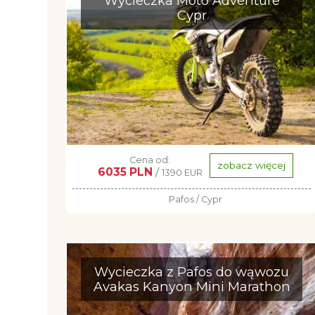
Wycieczka Moto Adventure
Cypr
Cena od:
zobacz więcej
6035 PLN
/
1390 EUR
Pafos / Cypr
Wycieczka z Pafos do wąwozu
Avakas Kanyon Mini Marathon