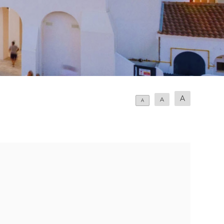
A
A
A