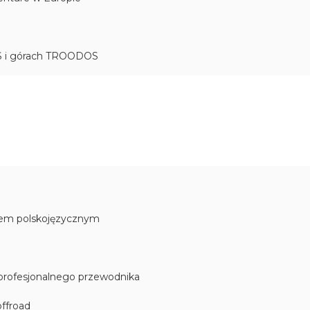
MAS i górach TROODOS
kiem polskojęzycznym
profesjonalnego przewodnika
offroad