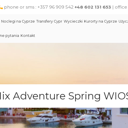
phone or sms : +357 96 909 542
+48 602 131 653
| offic
Noclegi na Cyprze
Transfery Cypr
Wycieczki
Kurorty na Cyprze
Użyc
ne pytania
Kontakt
Larnaka
Słynni ludzie Cypru
Wycieczki jednodniowe na Cyprze z Pafos
Skała Afodyty
Limassol
Restauracje na Cyprze
Wycieczki z Larnaki
Lara Beach Plaża
Pomoc na Cyprze dla polskich turystów
Wycieczki z Protaras
Lokalne produkty na Cyprze
Cypr Atrakcje
 Mix Adventure Spring WI
Cypr - Państwo
Skała Afodyty