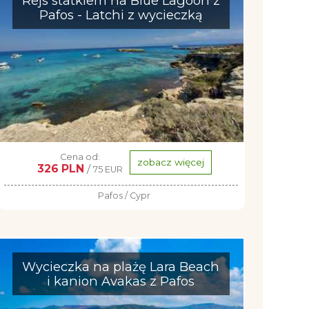
Rejs statkiem na Blue Lagoon z
Pafos - Latchi z wycieczką
Cena od:
zobacz więcej
326 PLN
/
75 EUR
Pafos / Cypr
Wycieczka na plażę Lara Beach
i kanion Avakas z Pafos