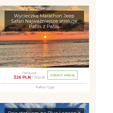
Wycieczka Marathon Jeep
Safari Najważniejsze atrakcje
Pafos z Pafos
Cena od:
zobacz więcej
326 PLN
/
75 EUR
Pafos / Cypr