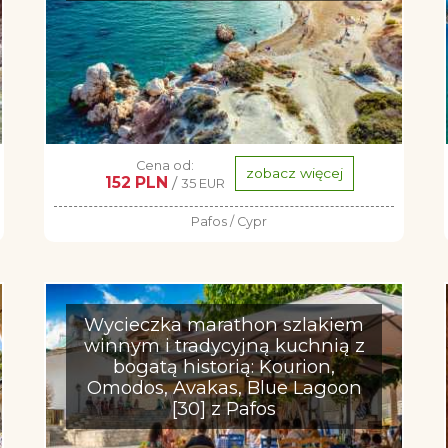
Cena od:
zobacz więcej
152 PLN
/
35 EUR
Pafos / Cypr
Wycieczka marathon szlakiem
winnym i tradycyjną kuchnią z
bogatą historią: Kourion,
Omodos, Avakas, Blue Lagoon
[30] z Pafos