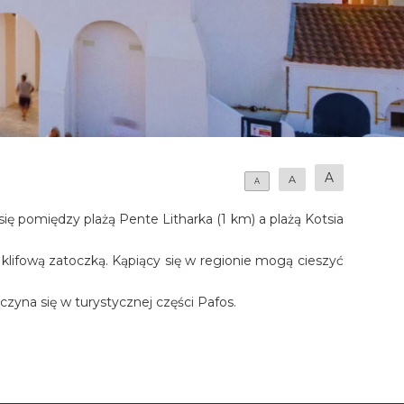
A
A
A
się pomiędzy plażą Pente Litharka (1 km) a plażą Kotsia
 klifową zatoczką. Kąpiący się w regionie mogą cieszyć
czyna się w turystycznej części Pafos.