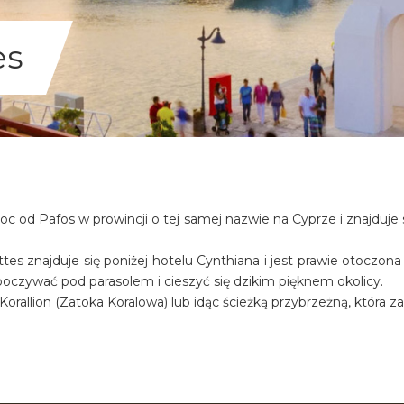
es
c od Pafos w prowincji o tej samej nazwie na Cyprze i znajduje 
s znajduje się poniżej hotelu Cynthiana i jest prawie otoczona
zywać pod parasolem i cieszyć się dzikim pięknem okolicy.
rallion (Zatoka Koralowa) lub idąc ścieżką przybrzeżną, która za