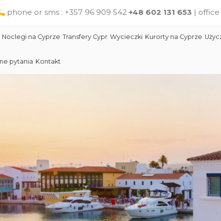
phone or sms : +357 96 909 542
+48 602 131 653
| offic
Noclegi na Cyprze
Transfery Cypr
Wycieczki
Kurorty na Cyprze
Użyc
ne pytania
Kontakt
Larnaka
Słynni ludzie Cypru
Wycieczki jednodniowe na Cyprze z Pafos
Skała Afodyty
Limassol
Restauracje na Cyprze
Wycieczki z Larnaki
Lara Beach Plaża
Pomoc na Cyprze dla polskich turystów
Wycieczki z Protaras
Lokalne produkty na Cyprze
Cypr Atrakcje
Cypr - Państwo
Skała Afodyty