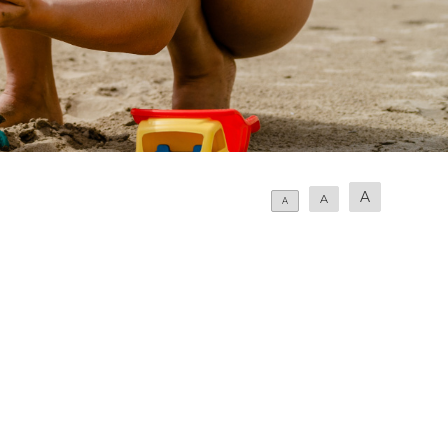
A
A
A