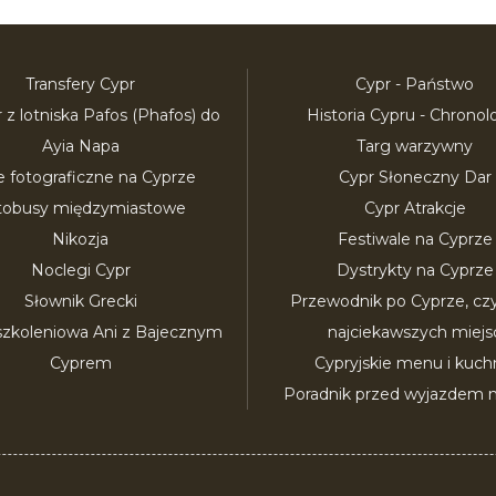
Transfery Cypr
Cypr - Państwo
r z lotniska Pafos (Phafos) do
Historia Cypru - Chronol
Ayia Napa
Targ warzywny
e fotograficzne na Cyprze
Cypr Słoneczny Dar
tobusy międzymiastowe
Cypr Atrakcje
Nikozja
Festiwale na Cyprze
Noclegi Cypr
Dystrykty na Cyprze
Słownik Grecki
Przewodnik po Cyprze, czyli
szkoleniowa Ani z Bajecznym
najciekawszych miejs
Cyprem
Cypryjskie menu i kuch
Poradnik przed wyjazdem n