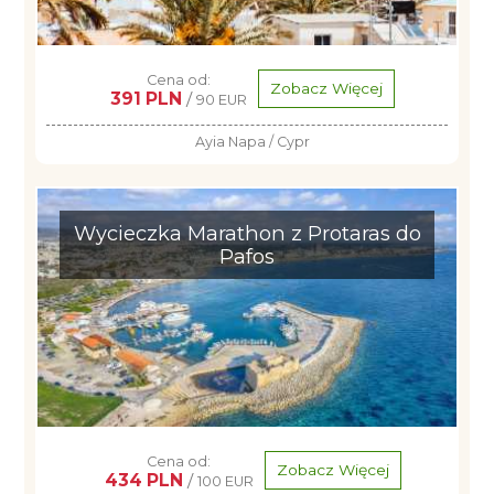
Cena od:
Zobacz Więcej
391 PLN
/
90 EUR
Ayia Napa / Cypr
Wycieczka Marathon z Protaras do
Pafos
Cena od:
Zobacz Więcej
434 PLN
/
100 EUR