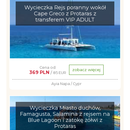
Wycieczka Rejs poranny wokół
Cape Greco z Protaras z
transferem VIP ADULT
Cena od:
zobacz więcej
369 PLN
/
85 EUR
Ayia Napa / Cypr
Wycieczka Miasto duchów,
Famagusta, Salamina z rejsem na
Blue Lagoon i zatokę żółwi z
Protaras