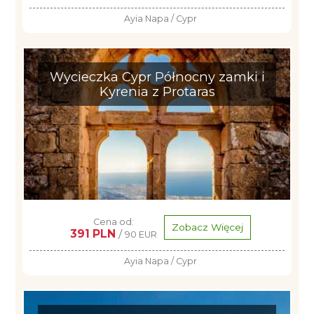
Ayia Napa / Cypr
Wycieczka Cypr Północny zamki i
Kyrenia z Protaras
Cena od:
Zobacz Więcej
391 PLN
/
90 EUR
Ayia Napa / Cypr