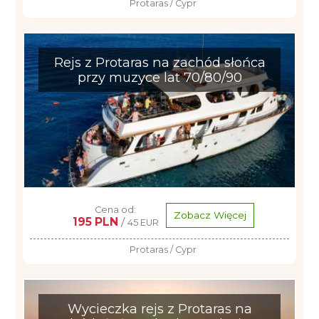
Protaras / Cypr
Rejs z Protaras na zachód słońca
przy muzyce lat 70/80/90
Cena od:
Zobacz Więcej
195 PLN
/
45 EUR
Protaras / Cypr
Wycieczka rejs z Protaras na