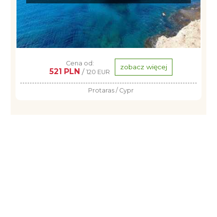
Cena od:
zobacz więcej
521 PLN
/
120 EUR
Protaras / Cypr