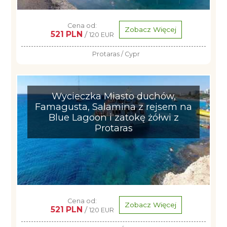
Cena od:
Zobacz Więcej
521 PLN
/
120 EUR
Protaras / Cypr
Wycieczka Miasto duchów,
Famagusta, Salamina z rejsem na
Blue Lagoon i zatokę żółwi z
Protaras
Cena od:
Zobacz Więcej
521 PLN
/
120 EUR