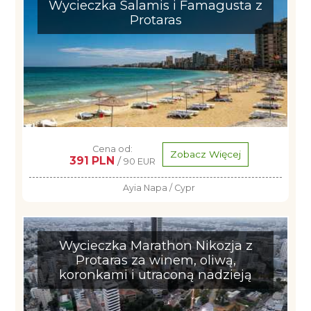
Wycieczka Salamis i Famagusta z
Protaras
Cena od:
Zobacz Więcej
391 PLN
/
90 EUR
Ayia Napa / Cypr
Wycieczka Marathon Nikozja z
Protaras za winem, oliwą,
koronkami i utraconą nadzieją