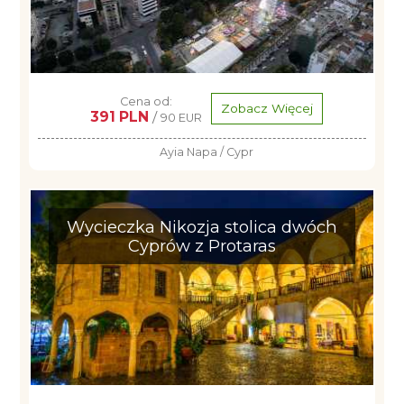
Cena od:
Zobacz Więcej
391 PLN
/
90 EUR
Ayia Napa / Cypr
Wycieczka Nikozja stolica dwóch
Cyprów z Protaras