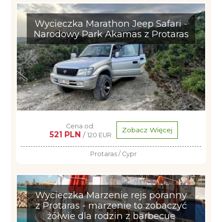
Wycieczka Marathon Jeep Safari -
Narodowy Park Akamas z Protaras
Cena od:
Zobacz Więcej
521 PLN
/
120 EUR
Protaras / Cypr
Wycieczka Marzenie rejs poranny
z Protaras - marzenie to zobaczyć
żółwie dla rodzin z barbecue