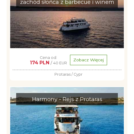
zachód słońca z barbecue i winem
Cena od:
Zobacz Więcej
174 PLN
/
40 EUR
Protaras / Cypr
Harmony - Rejs z Protaras