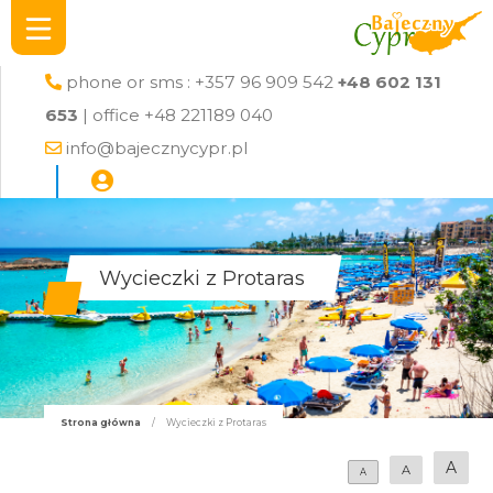
phone or sms : +357 96 909 542
+48 602 131
653
| office +48 221189 040
info@bajecznycypr.pl
Wycieczki z Protaras
Strona główna
/
Wycieczki z Protaras
A
A
A