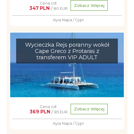
Cena od:
Zobacz Więcej
347 PLN
/
80 EUR
Ayia Napa / Cypr
Wycieczka Rejs poranny wokół
Cape Greco z Protaras z
transferem VIP ADULT
Cena od:
Zobacz Więcej
369 PLN
/
85 EUR
Ayia Napa / Cypr