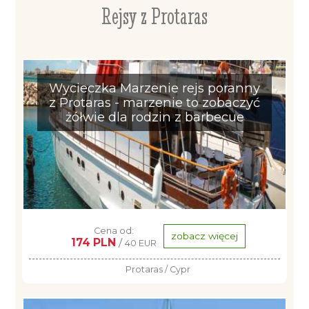
Rejsy z Protaras
Wycieczka Marzenie rejs poranny
z Protaras - marzenie to zobaczyć
żółwie dla rodzin z barbecue
Cena od:
zobacz więcej
174 PLN
/
40 EUR
Protaras / Cypr