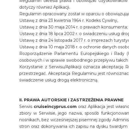
Regulamin określa prawa i obowiązki Użytkowników S
dotyczy również Aplikacji.
Regulamin opracowany został w oparciu o obowiązując
Ustawę z dnia 23 kwietnia 1964 r. Kodeks Cywilny,
Ustawę z dnia 30 maja 2014 r. o prawach konsumenta;
Ustawę z dnia 18 lipca 2002 r. o świadczeniu usług dro
Ustawę z dnia 24 listopada 2017 r. o imprezach turyst
Ustawę z dnia 10 maja 2018 r. o ochronie danych oso
Rozporządzenie Parlamentu Europejskiego i Rady (
osobowych i w sprawie swobodnego przepływu takich
Korzystanie z Serwisu/Aplikacji oznacza akceptację 
przestrzegać. Akceptacja Regulaminu jest równoznac
świadczenie usług drogą elektroniczną.
II. PRAWA AUTORSKIE I ZASTRZEŻENIA PRAWNE
Serwis
cruiseincyprus.com
oraz Aplikacja jest włas
zbiory w Serwisie, jego nazwa, sposób funkcjonowan
nośnikach, bez wcześniejszej pisemnej zgody Adminis
stron oraz dokonywania ich zapisu na dysku twardy