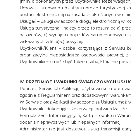
(m.in. o dokonanych przez Użytkownika Rezerwacjach),
Umowa – umowa o udział w imprezie turystycznej z
postaci elektronicznej na zasadach określonych w nin
Usługa/i – usługi świadczone drogą elektroniczną w ro
Usługa turystyczna - należy przez to rozumieć a) p
pasażerów, c) wynajem pojazdów samochodowych lub i
wskazanych w lit. a)-c) powyżej.
Użytkownik/Klient – osoba korzystająca z Serwisu b
organizacyjna nieposiadająca osobowości prawnej, z 
Użytkownikiem może być także osoba, która nie posia
IV. PRZEDMIOT I WARUNKI ŚWIADCZONYCH USŁU
Poprzez Serwis lub Aplikację Użytkownikom oferowan
zgodnie z Regulaminem oraz dodatkowymi warunkami 
W Serwisie oraz Aplikacji świadczone są Usługi umożl
Użytkownik dokonując Rezerwacji potwierdza, że
Formularzem Informacyjnym, Kartą Produktu i Warunka
podania nieprawdziwych lub niepełnych informacji.
Administrator nie jest dostawcą usług transmisji dan