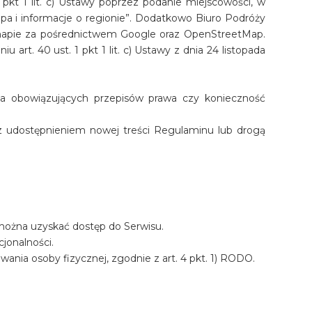
kt 1 lit. c) Ustawy poprzez podanie miejscowości, w
a i informacje o regionie”. Dodatkowo Biuro Podróży
 mapie za pośrednictwem Google oraz OpenStreetMap.
rt. 40 ust. 1 pkt 1 lit. c) Ustawy z dnia 24 listopada
na obowiązujących przepisów prawa czy konieczność
z udostępnieniem nowej treści Regulaminu lub drogą
 można uzyskać dostęp do Serwisu.
jonalności.
ania osoby fizycznej, zgodnie z art. 4 pkt. 1) RODO.