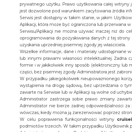
prywatnego użytku. Prawo użytkowania całej witryny 
jest dozwolone pod warunkiem zacytowania źródła info
Serwis jest dostępny w takim stanie, w jakim Użytkow
Aplikacji, która może być ograniczona lub przerwana w
Serwisu/Aplikacji nie można używać inaczej niż do 
oprogramowania do pozyskiwania danych z tej strony do
uzyskania uprzedniej pisemnej zgody jej właściciela.
Wszelkie informacje, dane i materiały udostępniane 
lub innymi prawami własności intelektualnej. Żadna cz
formie i w jakikolwiek inny sposób (elektroniczny lub
części, bez pisemnej zgody Administratora jest zabron
W przypadku jakiegokolwiek nieupoważnionego korzyst
wystąpienia na drogę sądową, bez uprzedzania o tym 
zawarte na Serwisie lub w Aplikacji są wolne od uchyb
Administrator zastrzega sobie prawo zmiany zawarto
Administrator nie bierze żadnej odpowiedzialności za 
wówczas, kiedy można ją zarezerwować poprzez stro
W celu poprawienia funkcjonalności witryny
cruise
podmiotów trzecich. W takim przypadku Użytkownik p