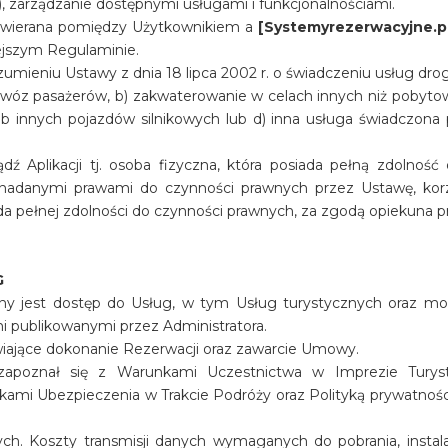
 zarządzanie dostępnymi usługami i funkcjonalnościami.
awierana pomiędzy Użytkownikiem a
[Systemyrezerwacyjne.pl 
iejszym Regulaminie.
zumieniu Ustawy z dnia 18 lipca 2002 r. o świadczeniu usług drog
rzewóz pasażerów, b) zakwaterowanie w celach innych niż pobyt
nnych pojazdów silnikowych lub d) inna usługa świadczona po
ądź Aplikacji tj. osoba fizyczna, która posiada pełną zdolnoś
nadanymi prawami do czynności prawnych przez Ustawę, korzyst
da pełnej zdolności do czynności prawnych, za zgodą opiekuna 
G
y jest dostęp do Usług, w tym Usług turystycznych oraz możliw
publikowanymi przez Administratora.
iwiające dokonanie Rezerwacji oraz zawarcie Umowy.
 zapoznał się z Warunkami Uczestnictwa w Imprezie Turyst
mi Ubezpieczenia w Trakcie Podróży oraz Polityką prywatności. 
ych. Koszty transmisji danych wymaganych do pobrania, instalacj