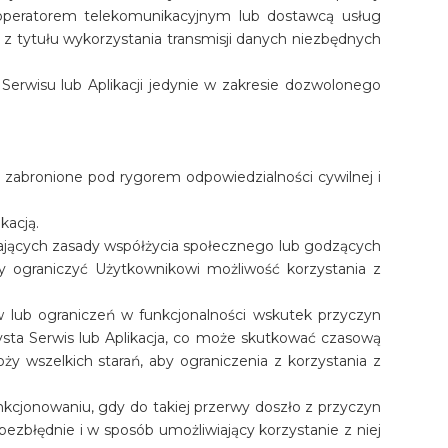
operatorem telekomunikacyjnym lub dostawcą usług
 z tytułu wykorzystania transmisji danych niezbędnych
Serwisu lub Aplikacji jedynie w zakresie dozwolonego
e zabronione pod rygorem odpowiedzialności cywilnej i
kacją.
ających zasady współżycia społecznego lub godzących
by ograniczyć Użytkownikowi możliwość korzystania z
rw lub ograniczeń w funkcjonalności wskutek przyczyn
ysta Serwis lub Aplikacja, co może skutkować czasową
ży wszelkich starań, aby ograniczenia z korzystania z
unkcjonowaniu, gdy do takiej przerwy doszło z przyczyn
 bezbłędnie i w sposób umożliwiający korzystanie z niej