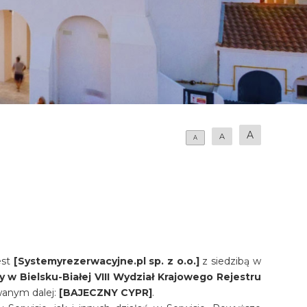
A
A
A
est
[Systemyrezerwacyjne.pl sp. z o.o.]
z siedzibą w
 w Bielsku-Białej VIII Wydział Krajowego Rejestru
zwanym
dalej:
[BAJECZNY CYPR]
.