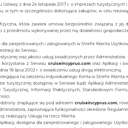
u Ustawy z dnia 24 listopada 2017 r. o imprezach turystycznych 
su, w tym w szczególności dokonująca zakupów, w celu niezwią
zyczna, która zawiera umowę bezpośrednio związaną z jej dzia
 z przedmiotu wykonywanej przez nią działalności gospodarczej,
 dla zarejestrowanych i zalogowanych w Strefie Klienta Użytkown
stracji do Serwisu.
stycznej oraz jakości usług świadczonych przez Administratora.
i korzystania z Serwisu
cruiseincyprus.com
oraz Aplikacji i ś
dnia 18 lipca 2002 r. o świadczeniu usług drogą elektroniczną.
legająca na założeniu indywidualnego Konta w Strefie Klienta w
ie turystycznej dostępnej w Serwisie bądź Aplikacji Administra
 Turystycznej, Informacji Praktycznych, Standardowym Form
ności.
odstrony znajdujące się pod adresem
cruiseincyprus.com
, rów
dministratora, zapewniająca funkcjonalności określone Regulam
ji, realizujący Usługę na rzecz Klienta.
Aplikacji, dostępna dla zarejestrowanego i zalogowanego Użytko