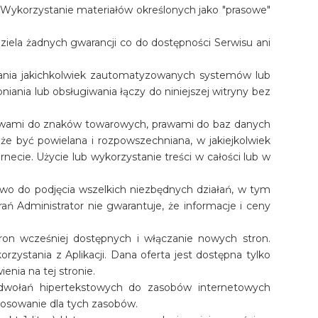
 Wykorzystanie materiałów określonych jako "prasowe"
ziela żadnych gwarancji co do dostępności Serwisu ani
ywania jakichkolwiek zautomatyzowanych systemów lub
iania lub obsługiwania łączy do niniejszej witryny bez
 prawami do znaków towarowych, prawami do baz danych
może być powielana i rozpowszechniana, w jakiejkolwiek
necie. Użycie lub wykorzystanie treści w całości lub w
awo do podjęcia wszelkich niezbędnych działań, w tym
ń Administrator nie gwarantuje, że informacje i ceny
tron wcześniej dostępnych i włączanie nowych stron.
rzystania z Aplikacji. Dana oferta jest dostępna tylko
enia na tej stronie.
dwołań hipertekstowych do zasobów internetowych
osowanie dla tych zasobów.