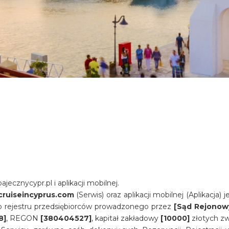
ecznycypr.pl i aplikacji mobilnej.
cruiseincyprus.com
(Serwis) oraz aplikacji mobilnej (Aplikacja) j
 rejestru przedsiębiorców prowadzonego przez
[Sąd Rejonowy
8]
, REGON
[380404527]
, kapitał zakładowy
[10000]
złotych 