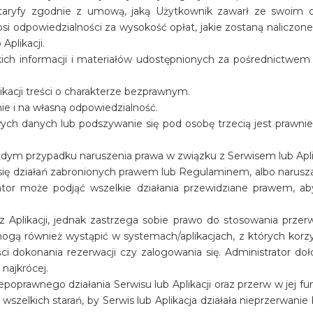
 taryfy zgodnie z umową, jaką Użytkownik zawarł ze swoim 
si odpowiedzialności za wysokość opłat, jakie zostaną naliczone
Aplikacji.
ich informacji i materiałów udostępnionych za pośrednictwem 
kacji treści o charakterze bezprawnym.
nie i na własną odpowiedzialność.
ywych danych lub podszywanie się pod osobę trzecią jest prawni
dym przypadku naruszenia prawa w związku z Serwisem lub Apli
się działań zabronionych prawem lub Regulaminem, albo narusz
trator może podjąć wszelkie działania przewidziane prawem, a
z Aplikacji, jednak zastrzega sobie prawo do stosowania prze
ogą również wystąpić w systemach/aplikacjach, z których korz
 dokonania rezerwacji czy zalogowania się. Administrator doło
 najkrócej.
iepoprawnego działania Serwisu lub Aplikacji oraz przerw w jej f
wszelkich starań, by Serwis lub Aplikacja działała nieprzerwanie