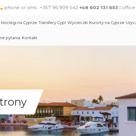
phone or sms : +357 96 909 542
+48 602 131 653
| offic
Noclegi na Cyprze
Transfery Cypr
Wycieczki
Kurorty na Cyprze
Użyc
ne pytania
Kontakt
Larnaka
Słynni ludzie Cypru
Wycieczki jednodniowe na Cyprze z Pafos
Skała Afodyty
Limassol
Restauracje na Cyprze
Wycieczki z Larnaki
Lara Beach Plaża
Pomoc na Cyprze dla polskich turystów
Wycieczki z Protaras
Lokalne produkty na Cyprze
Cypr Atrakcje
trony
Cypr - Państwo
Skała Afodyty