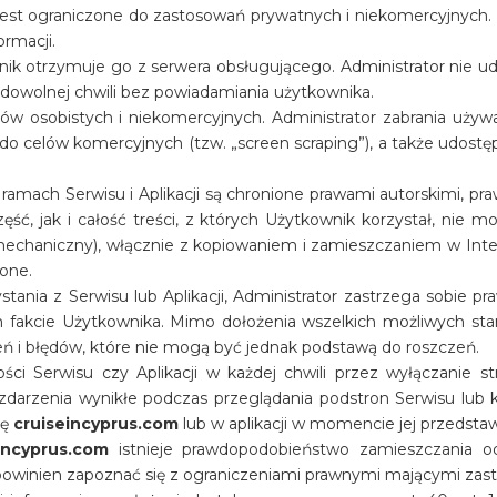
jest ograniczone do zastosowań prywatnych i niekomercyjnych.
rmacji.
nik otrzymuje go z serwera obsługującego. Administrator nie ud
 dowolnej chwili bez powiadamiania użytkownika.
celów osobistych i niekomercyjnych. Administrator zabrania uż
 celów komercyjnych (tzw. „screen scraping”), a także udostępn
w ramach Serwisu i Aplikacji są chronione prawami autorskimi,
ęść, jak i całość treści, z których Użytkownik korzystał, nie 
 mechaniczny), włącznie z kopiowaniem i zamieszczaniem w Inter
ione.
ania z Serwisu lub Aplikacji, Administrator zastrzega sobie pr
fakcie Użytkownika. Mimo dołożenia wszelkich możliwych stara
ień i błędów, które nie mogą być jednak podstawą do roszczeń.
ści Serwisu czy Aplikacji w każdej chwili przez wyłączanie s
zdarzenia wynikłe podczas przeglądania podstron Serwisu lub ko
nę
cruiseincyprus.com
lub w aplikacji w momencie jej przedstawi
incyprus.com
istnieje prawdopodobieństwo zamieszczania o
owinien zapoznać się z ograniczeniami prawnymi mającymi zast