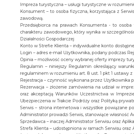
Impreza turystyczna – usługi turystyczne w rozumieni
Konsument – to osoba fizyczna, korzystająca z Serwi
zawodową.
Przedsiębiorca na prawach Konsumenta - to osoba fi
charakteru zawodowego, który wynika w szczególności
Działalności Gospodarczej
Konto w Strefie Klienta – indywidualne konto dostępne
Login – adres e-mail Użytkownika, podany podczas Reje
Opinia – możliwość oceny wybranej oferty imprezy tury
Regulamin – niniejszy Regulamin określający warunk
regulaminem w rozumieniu art. 8 ust. 1 pkt 1 ustawy z 
Rejestracja – czynność wykonana przez Użytkownika po
Rezerwacja – złożenie zamówienia na udział w imprez
oraz akceptacją Warunków Uczestnictwa w Imprezie
Ubezpieczenia w Trakcie Podróży oraz Polityką prywat
Serwis – strona internetowa i wszystkie powiązane p
Administrator prowadzi Serwis, stanowiące własność A
Sprzedawca – inaczej Administrator Serwisu oraz Aplikac
Strefa Klienta – udostępniona w ramach Serwisu oraz 