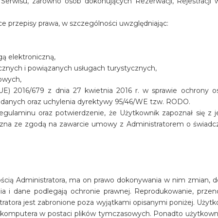
erwisu, zarówno osób dokonujących Rezerwacji, Rejestracji w 
e przepisy prawa, w szczególności uwzględniając:
gą elektroniczną,
ycznych i powiązanych usługach turystycznych,
bowych,
UE) 2016/679 z dnia 27 kwietnia 2016 r. w sprawie ochrony 
 danych oraz uchylenia dyrektywy 95/46/WE tzw. RODO.
Regulaminu oraz potwierdzenie, że Użytkownik zapoznał się z j
zna ze zgodą na zawarcie umowy z Administratorem o świadcz
nością Administratora, ma on prawo dokonywania w nim zmian, d
ia i dane podlegają ochronie prawnej. Reprodukowanie, przenos
tratora jest zabronione poza wyjątkami opisanymi poniżej. Uży
m komputera w postaci plików tymczasowych. Ponadto użytkown