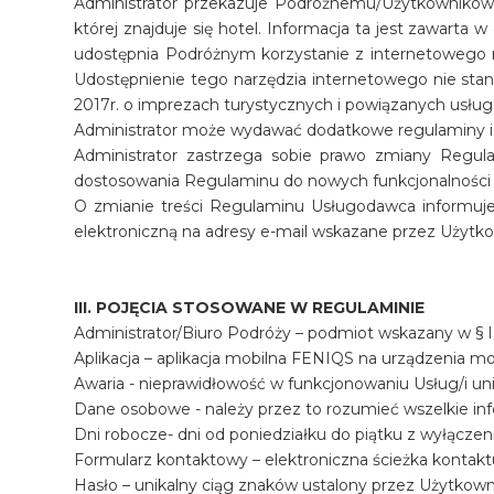
Administrator przekazuje Podróżnemu/Użytkownikowi 
której znajduje się hotel. Informacja ta jest zawarta 
udostępnia Podróżnym korzystanie z internetowego 
Udostępnienie tego narzędzia internetowego nie stanow
2017r. o imprezach turystycznych i powiązanych usług
Administrator może wydawać dodatkowe regulaminy i w
Administrator zastrzega sobie prawo zmiany Regul
dostosowania Regulaminu do nowych funkcjonalności Se
O zmianie treści Regulaminu Usługodawca informuje
elektroniczną na adresy e-mail wskazane przez Użytk
III. POJĘCIA STOSOWANE W REGULAMINIE
Administrator/Biuro Podróży – podmiot wskazany w § I
Aplikacja – aplikacja mobilna FENIQS na urządzenia 
Awaria - nieprawidłowość w funkcjonowaniu Usług/i uni
Dane osobowe - należy przez to rozumieć wszelkie info
Dni robocze- dni od poniedziałku do piątku z wyłącze
Formularz kontaktowy – elektroniczna ścieżka kontakt
Hasło – unikalny ciąg znaków ustalony przez Użytkowni