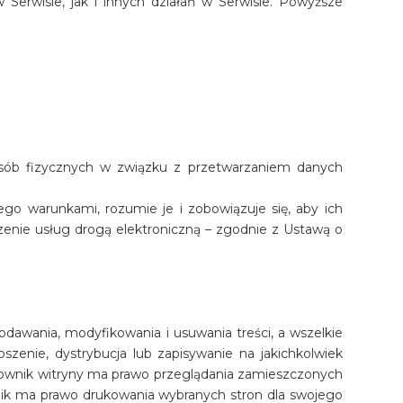
Serwisie, jak i innych działań w Serwisie. Powyższe
osób fizycznych w związku z przetwarzaniem danych
ego warunkami, rozumie je i zobowiązuje się, aby ich
enie usług drogą elektroniczną – zgodnie z Ustawą o
odawania, modyfikowania i usuwania treści, a wszelkie
zenie, dystrybucja lub zapisywanie na jakichkolwiek
tkownik witryny ma prawo przeglądania zamieszczonych
ik ma prawo drukowania wybranych stron dla swojego