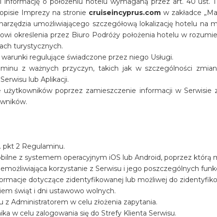
informację o położeniu hotelu wymaganą przez art. 40 ust. 1 p
w opisie Imprezy na stronie
cruiseincyprus.com
w zakładce „Map
narzędzia umożliwiającego szczegółową lokalizację hotelu na
i określenia przez Biuro Podróży położenia hotelu w rozumieniu a
ach turystycznych.
arunki regulujące świadczone przez niego Usługi.
aminu z ważnych przyczyn, takich jak w szczególności zmia
rwisu lub Aplikacji.
 użytkowników poprzez zamieszczenie informacji w Serwisie 
owników.
. pkt 2 Regulaminu.
mobilne z systemem operacyjnym iOS lub Android, poprzez którą
emożliwiająca korzystanie z Serwisu i jego poszczególnych funkc
rmacje dotyczące zidentyfikowanej lub możliwej do zidentyfikow
niem świąt i dni ustawowo wolnych.
u z Administratorem w celu złożenia zapytania.
ka w celu zalogowania się do Strefy Klienta Serwisu.