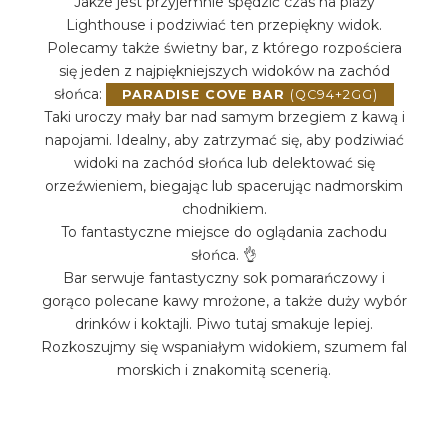
Jakże jest przyjemnie spędzić czas na plaży
Lighthouse i podziwiać ten przepiękny widok.
Polecamy także świetny bar, z którego rozpościera
się jeden z najpiękniejszych widoków na zachód
słońca:
PARADISE COVE BAR
(QC94+2GG)
Taki uroczy mały bar nad samym brzegiem z kawą i
napojami. Idealny, aby zatrzymać się, aby podziwiać
widoki na zachód słońca lub delektować się
orzeźwieniem, biegając lub spacerując nadmorskim
chodnikiem.
To fantastyczne miejsce do oglądania zachodu
słońca. 👌
Bar serwuje fantastyczny sok pomarańczowy i
gorąco polecane kawy mrożone, a także duży wybór
drinków i koktajli. Piwo tutaj smakuje lepiej.
Rozkoszujmy się wspaniałym widokiem, szumem fal
morskich i znakomitą scenerią.