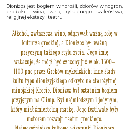
Dionizos jest bogiem winorośli, zbiorów winogron,
produkcji wina, wina, rytualnego szaleństwa,
religijnej ekstazy i teatru.
Alkohol, zwłaszcza wino, odgrywał ważną rolę w
kulturze greckiej, a Dionizos był ważną
przyczyną takiego stylu życia. Jego imię
wskazuje, że mógł być czczony już w ok. 1500–
1100 pne przez Greków mykeńskich; inne ślady
kultu typu dionizyjskiego odkryto na starożytnej
minojskiej Krecie. Dionizos był ostatnim bogiem
przyjętym na Olimp. Był najmłodszym i jedynym,
który miał śmiertelną matkę. Jego festiwale były
motorem rozwoju teatru greckiego.
Najwcześniejsze kultowe wizerunki Dionizosa