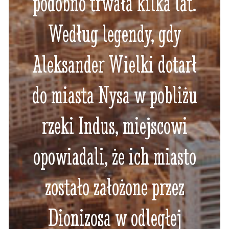
podobno trwała kilka lat.
Według legendy, gdy
Aleksander Wielki dotarł
do miasta Nysa w pobliżu
rzeki Indus, miejscowi
opowiadali, że ich miasto
zostało założone przez
Dionizosa w odległej