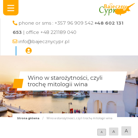
phone or sms : +357 96 909 542
+48 602 131
653
| office +48 221189 040
info@bajecznycypr.pl
Wino w starożytności, czyli
trochę mitologii wina
Strona główna
/
Wino w starożytności, czyli trochę mitologii wina
A
A
A