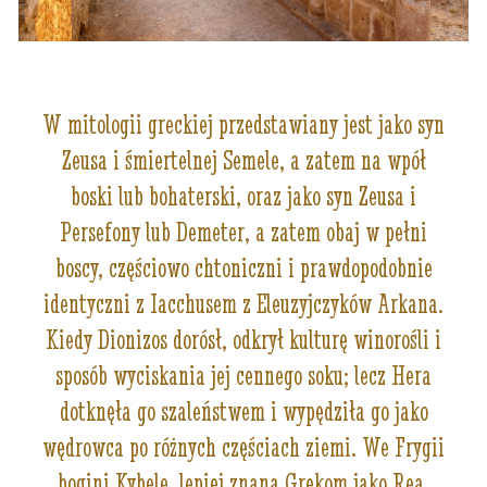
W mitologii greckiej przedstawiany jest jako syn
Zeusa i śmiertelnej Semele, a zatem na wpół
boski lub bohaterski, oraz jako syn Zeusa i
Persefony lub Demeter, a zatem obaj w pełni
boscy, częściowo chtoniczni i prawdopodobnie
identyczni z Iacchusem z Eleuzyjczyków Arkana.
Kiedy Dionizos dorósł, odkrył kulturę winorośli i
sposób wyciskania jej cennego soku; lecz Hera
dotknęła go szaleństwem i wypędziła go jako
wędrowca po różnych częściach ziemi. We Frygii
bogini Kybele, lepiej znana Grekom jako Rea,