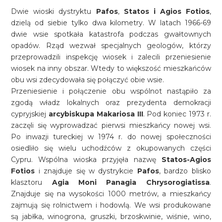
Dwie wioski dystryktu
Pafos
,
Statos i Agios Fotios
,
dzielą od siebie tylko dwa kilometry. W latach 1966-69
dwie wsie spotkała katastrofa podczas gwałtownych
opadów. Rząd wezwał specjalnych geologów, którzy
przeprowadzili inspekcję wiosek i zalecili przeniesienie
wiosek na inny obszar. Wtedy to większość mieszkańców
obu wsi zdecydowała się połączyć obie wsie.
Przeniesienie i połączenie obu wspólnot nastąpiło za
zgodą władz lokalnych oraz prezydenta demokracji
cypryjskiej
arcybiskupa Makariosa III
. Pod koniec 1973 r.
zaczęli się wyprowadzać pierwsi mieszkańcy nowej wsi.
Po inwazji tureckiej w 1974 r. do nowej społeczności
osiedliło się wielu uchodźców z okupowanych części
Cypru. Wspólna wioska przyjęła nazwę
Statos-Agios
Fotios
i znajduje się w dystrykcie
Pafos
, bardzo blisko
klasztoru
Agia Moni Panagia Chrysorogiatissa
.
Znajduje się na wysokości 1000 metrów, a mieszkańcy
zajmują się rolnictwem i hodowlą. We wsi produkowane
są jabłka, winogrona, gruszki, brzoskwinie, wiśnie, wino,