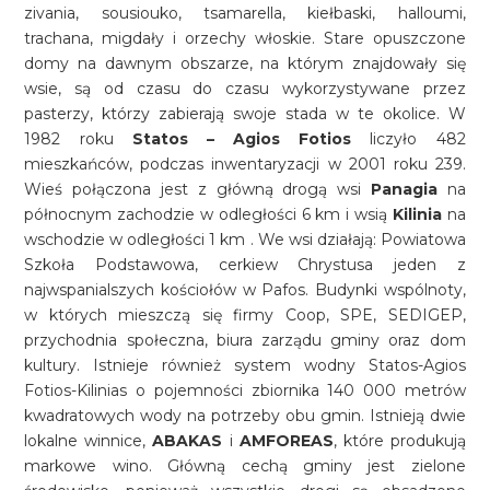
zivania, sousiouko, tsamarella, kiełbaski, halloumi,
trachana, migdały i orzechy włoskie. Stare opuszczone
domy na dawnym obszarze, na którym znajdowały się
wsie, są od czasu do czasu wykorzystywane przez
pasterzy, którzy zabierają swoje stada w te okolice. W
1982 roku
Statos – Agios Fotios
liczyło 482
mieszkańców, podczas inwentaryzacji w 2001 roku 239.
Wieś połączona jest z główną drogą wsi
Panagia
na
północnym zachodzie w odległości 6 km i wsią
Kilinia
na
wschodzie w odległości 1 km . We wsi działają: Powiatowa
Szkoła Podstawowa, cerkiew Chrystusa jeden z
najwspanialszych kościołów w Pafos. Budynki wspólnoty,
w których mieszczą się firmy Coop, SPE, SEDIGEP,
przychodnia społeczna, biura zarządu gminy oraz dom
kultury. Istnieje również system wodny Statos-Agios
Fotios-Kilinias o pojemności zbiornika 140 000 metrów
kwadratowych wody na potrzeby obu gmin. Istnieją dwie
lokalne winnice,
ABAKAS
i
AMFOREAS
, które produkują
markowe wino. Główną cechą gminy jest zielone