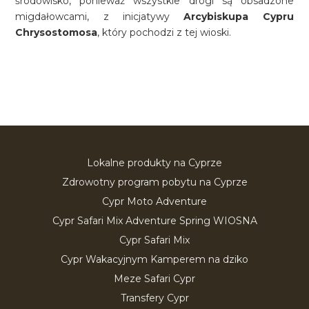
środowisko, ponieważ wszystkie drogi są obsadzone
migdałowcami, z inicjatywy
Arcybiskupa Cypru
Chrysostomosa
, który pochodzi z tej wioski.
Lokalne produkty na Cyprze
Zdrowotny program pobytu na Cyprze
Cypr Moto Adventure
Cypr Safari Mix Adventure Spring WIOSNA
Cypr Safari Mix
Cypr Wakacyjnym Kamperem na dziko
Meze Safari Cypr
Transfery Cypr