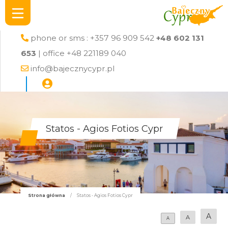
phone or sms : +357 96 909 542
+48 602 131
653
| office +48 221189 040
info@bajecznycypr.pl
Statos - Agios Fotios Cypr
Strona główna
/
Statos - Agios Fotios Cypr
A
A
A